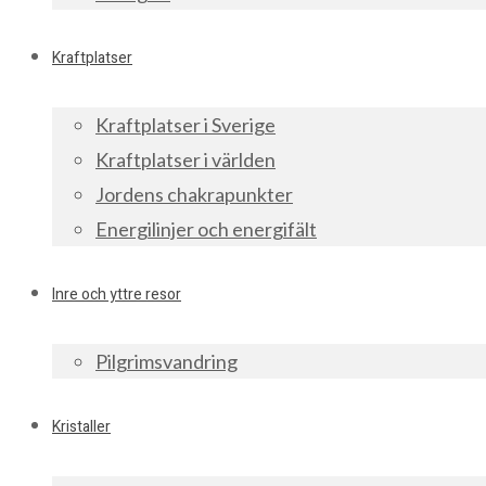
Kraftplatser
Kraftplatser i Sverige
Kraftplatser i världen
Jordens chakrapunkter
Energilinjer och energifält
Inre och yttre resor
Pilgrimsvandring
Kristaller