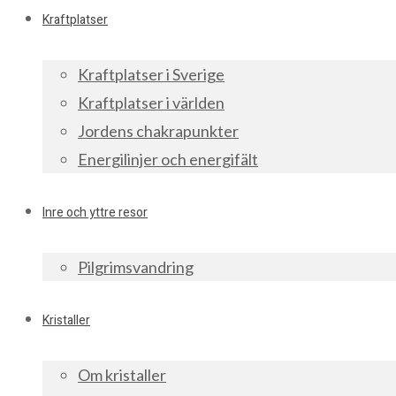
Kraftplatser
Kraftplatser i Sverige
Kraftplatser i världen
Jordens chakrapunkter
Energilinjer och energifält
Inre och yttre resor
Pilgrimsvandring
Kristaller
Om kristaller