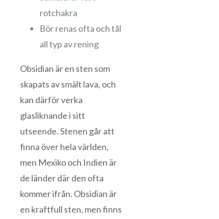
rotchakra
Bör renas ofta och tål
all typ av rening
Obsidian är en sten som
skapats av smält lava, och
kan därför verka
glasliknande i sitt
utseende. Stenen går att
finna över hela världen,
men Mexiko och Indien är
de länder där den ofta
kommer ifrån. Obsidian är
en kraftfull sten, men finns