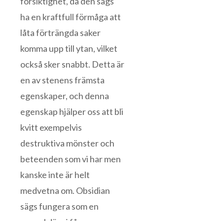
försiktighet, då den sägs
ha en kraftfull förmåga att
låta förträngda saker
komma upp till ytan, vilket
också sker snabbt. Detta är
en av stenens främsta
egenskaper, och denna
egenskap hjälper oss att bli
kvitt exempelvis
destruktiva mönster och
beteenden som vi har men
kanske inte är helt
medvetna om. Obsidian
sägs fungera som en