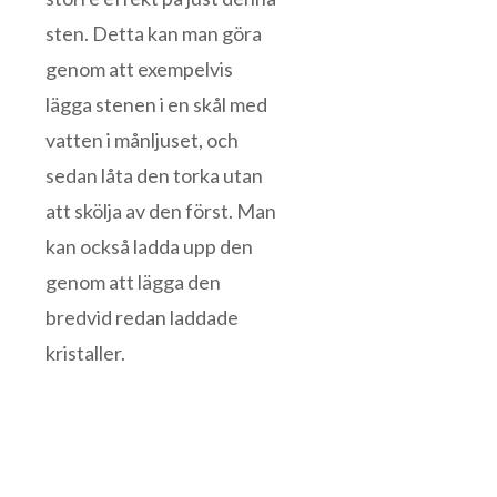
sten. Detta kan man göra
genom att exempelvis
lägga stenen i en skål med
vatten i månljuset, och
sedan låta den torka utan
att skölja av den först. Man
kan också ladda upp den
genom att lägga den
bredvid redan laddade
kristaller.