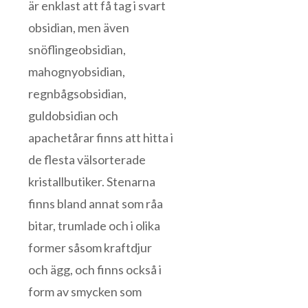
är enklast att få tag i svart
obsidian, men även
snöflingeobsidian,
mahognyobsidian,
regnbågsobsidian,
guldobsidian och
apachetårar finns att hitta i
de flesta välsorterade
kristallbutiker. Stenarna
finns bland annat som råa
bitar, trumlade och i olika
former såsom kraftdjur
och ägg, och finns också i
form av smycken som