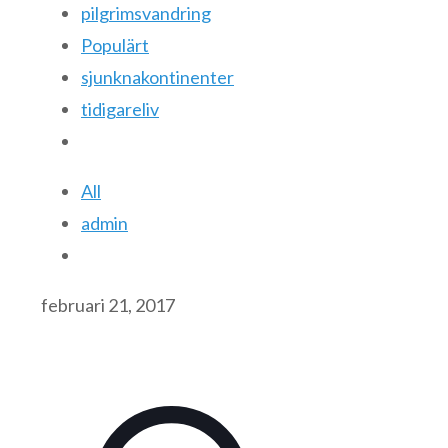
pilgrimsvandring
Populärt
sjunknakontinenter
tidigareliv
All
admin
februari 21, 2017