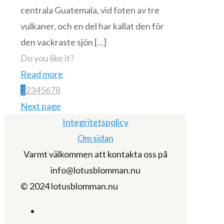
centrala Guatemala, vid foten av tre
vulkaner, och en del har kallat den för
den vackraste sjön
[…]
Do you like it?
Read more
1
2
3
4
5
6
7
8
Next page
Integritetspolicy
Om sidan
Varmt välkommen att kontakta oss på
info@lotusblomman.nu
© 2024 lotusblomman.nu