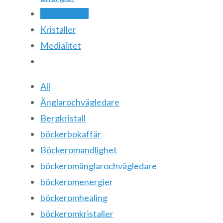
Kraftplatser
Kristaller
Medialitet
All
Änglarochvägledare
Bergkristall
böckerbokaffär
Böckeromandlighet
böckeromänglarochvägledare
böckeromenergier
böckeromhealing
böckeromkristaller