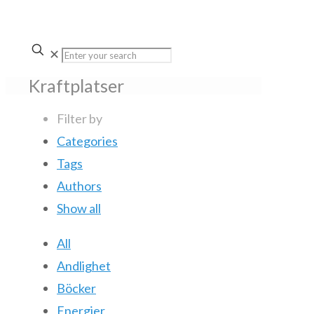
✕
Kraftplatser
Filter by
Categories
Tags
Authors
Show all
All
Andlighet
Böcker
Energier