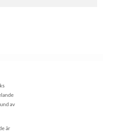
öks
helande
rund av
de är