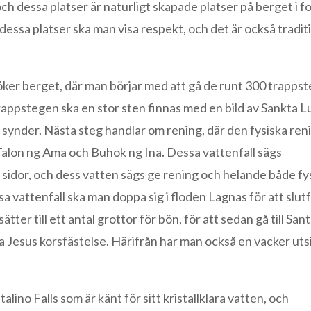
h dessa platser är naturligt skapade platser på berget i f
 dessa platser ska man visa respekt, och det är också tradit
öker berget, där man börjar med att gå de runt 300 trapps
 trappstegen ska en stor sten finnas med en bild av Sankta L
a synder. Nästa steg handlar om rening, där den fysiska re
 Talon ng Ama och Buhok ng Ina. Dessa vattenfall sägs
sidor, och dess vatten sägs ge rening och helande både fys
ssa vattenfall ska man doppa sig i floden Lagnas för att slut
er till ett antal grottor för bön, för att sedan gå till San
ra Jesus korsfästelse. Härifrån har man också en vacker uts
ino Falls som är känt för sitt kristallklara vatten, och