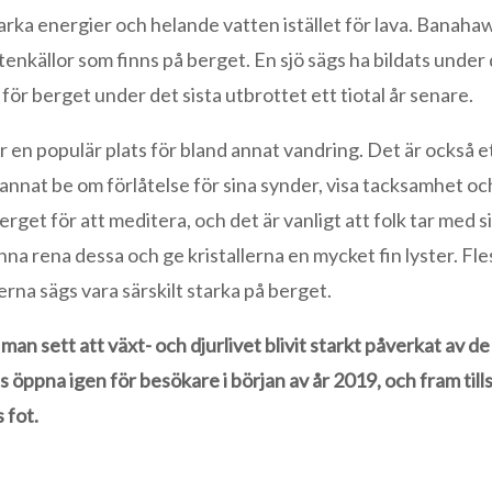
tarka energier och helande vatten istället för lava. Banahaw
tenkällor som finns på berget. En sjö sägs ha bildats under
 för berget under det sista utbrottet ett tiotal år senare.
 en populär plats för bland annat vandring. Det är också e
d annat be om förlåtelse för sina synder, visa tacksamhet oc
get för att meditera, och det är vanligt att folk tar med si
nna rena dessa och ge kristallerna en mycket fin lyster. Fle
na sägs vara särskilt starka på berget.
an sett att växt- och djurlivet blivit starkt påverkat av d
öppna igen för besökare i början av år 2019, och fram till
 fot.