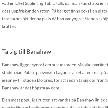
vattenfallet Suplinang Tubic Falls där man kan stå på en na
dess uppfriskande vatten. På berget finns också en plats
tros ha besökt denna plats då han var yngre. Stenen sköl
krafter.
Ta sig till Banahaw
Banahaw ligger sydost om huvudstaden Manila i området Q
staden San Pablo i provinsen Laguna, vilket är en resa p
jeepney till staden Dolores, för att sedan ta sig därifrån 
Banahaw är det högsta av dem.
Den mest populära rutten att vandra på Banahaw är leden 
ganska lång och mödosam vandring. Bästa tiden att besö