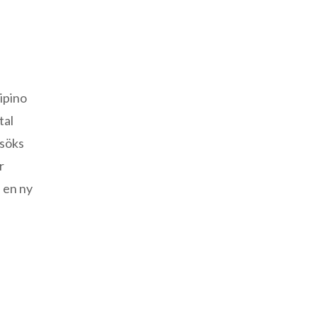
ipino
tal
esöks
r
 en ny