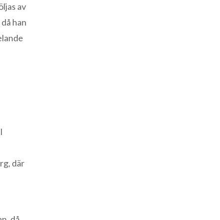
öljas av
 då han
helande
l
rg, där
n, då