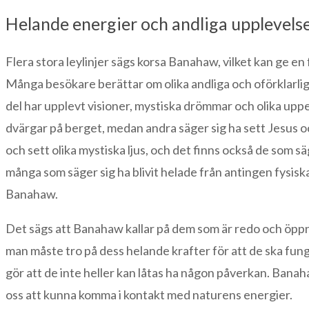
Helande energier och andliga upplevels
Flera stora leylinjer sägs korsa Banahaw, vilket kan ge en
Många besökare berättar om olika andliga och oförklarlig
del har upplevt visioner, mystiska drömmar och olika uppen
dvärgar på berget, medan andra säger sig ha sett Jesus oc
och sett olika mystiska ljus, och det finns också de som s
många som säger sig ha blivit helade från antingen fysiska
Banahaw.
Det sägs att Banahaw kallar på dem som är redo och öppna
man måste tro på dess helande krafter för att de ska funger
gör att de inte heller kan låtas ha någon påverkan. Banah
oss att kunna komma i kontakt med naturens energier.