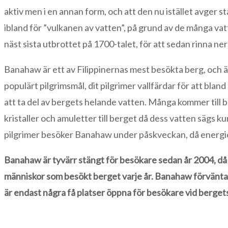
aktiv men i en annan form, och att den nu istället avger s
ibland för ”vulkanen av vatten”, på grund av de många vat
näst sista utbrottet på 1700-talet, för att sedan rinna ner
Banahaw är ett av Filippinernas mest besökta berg, och är
populärt pilgrimsmål, dit pilgrimer vallfärdar för att blan
att ta del av bergets helande vatten. Många kommer till ber
kristaller och amuletter till berget då dess vatten sägs ku
pilgrimer besöker Banahaw under påskveckan, då energier
Banahaw är tyvärr stängt för besökare sedan år 2004, då m
människor som besökt berget varje år. Banahaw förväntas 
är endast några få platser öppna för besökare vid bergets