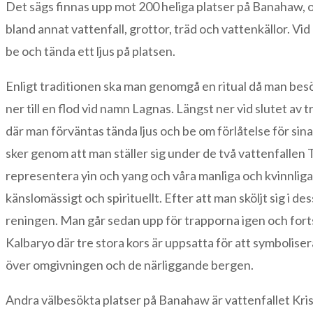
Det sägs finnas upp mot 200 heliga platser på Banahaw, oc
bland annat vattenfall, grottor, träd och vattenkällor. Vid
be och tända ett ljus på platsen.
Enligt traditionen ska man genomgå en ritual då man bes
ner till en flod vid namn Lagnas. Längst ner vid slutet av
där man förväntas tända ljus och be om förlåtelse för sin
sker genom att man ställer sig under de två vattenfallen
representera yin och yang och våra manliga och kvinnliga 
känslomässigt och spirituellt. Efter att man sköljt sig i de
reningen. Man går sedan upp för trapporna igen och fortsätt
Kalbaryo där tre stora kors är uppsatta för att symbolise
över omgivningen och de närliggande bergen.
Andra välbesökta platser på Banahaw är vattenfallet Kristal