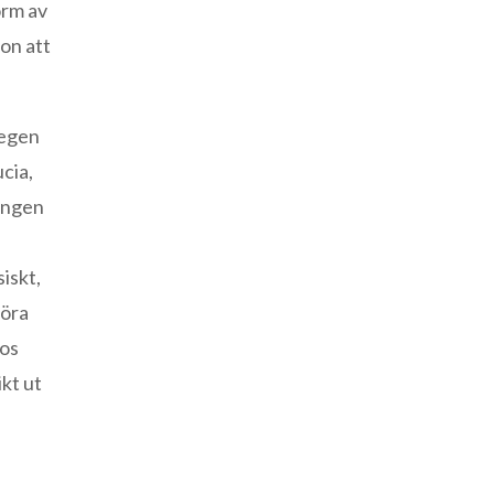
orm av
ion att
tegen
ucia,
ningen
iskt,
föra
tos
ikt ut