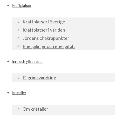
Kraftplatser
Kraftplatser i Sverige
Kraftplatser i världen
Jordens chakrapunkter
Energilinjer och energifält
Inre och yttre resor
Pilgrimsvandring
Kristaller
Om kristaller