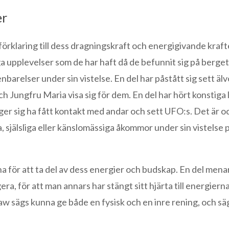
er
 förklaring till dess dragningskraft och energigivande kraft
a upplevelser som de har haft då de befunnit sig på berget
barelser under sin vistelse. En del har påstått sig sett äl
h Jungfru Maria visa sig för dem. En del har hört konstiga 
äger sig ha fått kontakt med andar och sett UFO:s. Det är o
, själsliga eller känslomässiga åkommor under sin vistelse 
 för att ta del av dess energier och budskap. En del menar
a, för att man annars har stängt sitt hjärta till energierna
aw sägs kunna ge både en fysisk och en inre rening, och sä