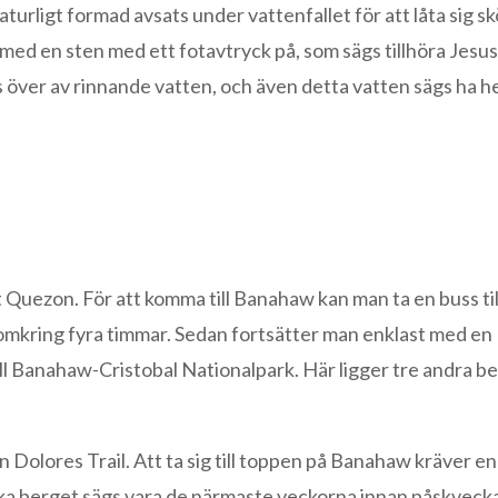
turligt formad avsats under vattenfallet för att låta sig sk
 med en sten med ett fotavtryck på, som sägs tillhöra Jesus
js över av rinnande vatten, och även detta vatten sägs ha 
uezon. För att komma till Banahaw kan man ta en buss til
å omkring fyra timmar. Sedan fortsätter man enklast med en
till Banahaw-Cristobal Nationalpark. Här ligger tre andra be
Dolores Trail. Att ta sig till toppen på Banahaw kräver en
ka berget sägs vara de närmaste veckorna innan påskvecka