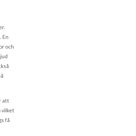
er.
. En
vor och
ljud
ckså
på
 att
 vilket
gs få