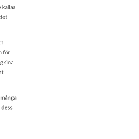
 kallas
 det
tt
h för
g sina
st
e många
s dess