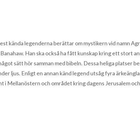
est kända legenderna berättar om mystikern vid namn Agr
 Banahaw. Han ska också ha fått kunskap kring ett stort an
å något sätt hör samman med bibeln. Dessa heliga platser b
tänder ljus. Enligt en annan känd legend utsåg fyra ärkeängla
lent i Mellanöstern och området kring dagens Jerusalem och