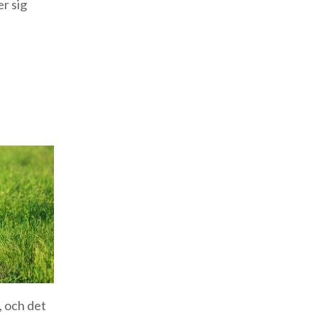
r sig
, och det