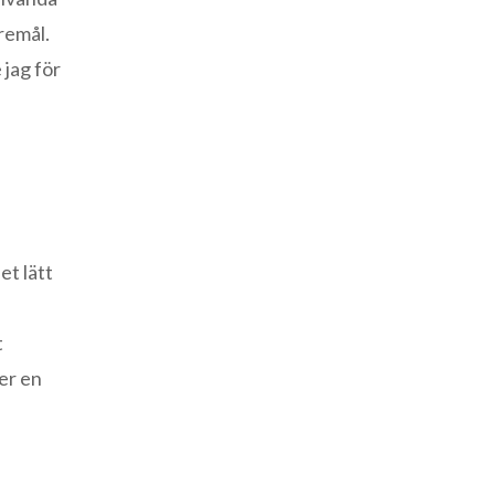
öremål.
 jag för
et lätt
t
er en