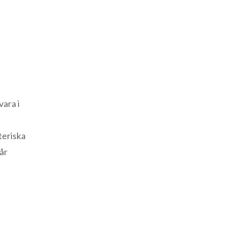
vara i
teriska
år