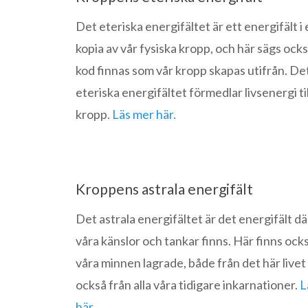
Det eteriska energifältet är ett energifält i
kopia av vår fysiska kropp, och här sägs ock
kod finnas som vår kropp skapas utifrån. De
eteriska energifältet förmedlar livsenergi til
kropp.
Läs mer här.
Kroppens astrala energifält
Det astrala energifältet är det energifält där
våra känslor och tankar finns. Här finns ocks
våra minnen lagrade, både från det här live
också från alla våra tidigare inkarnationer.
L
här.