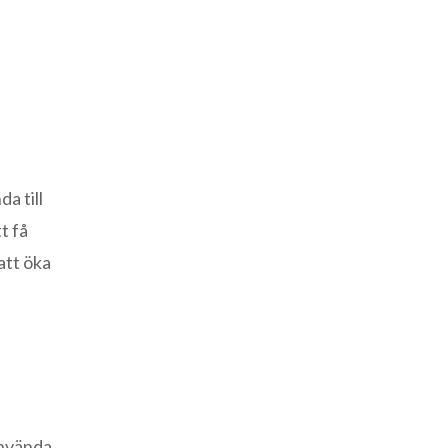
a till
t få
att öka
använda