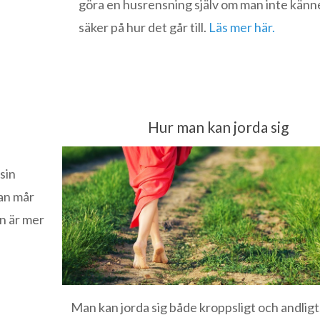
göra en husrensning själv om man inte känne
säker på hur det går till.
Läs mer här.
Hur man kan jorda sig
sin
an mår
n är mer
Man kan jorda sig både kroppsligt och andligt