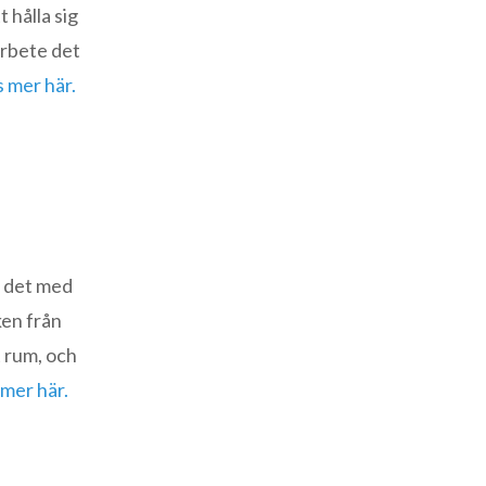
t hålla sig
arbete det
s mer här.
a det med
ken från
t rum, och
 mer här.