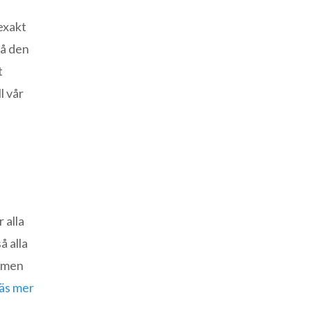
 exakt
så den
t
l vår
 alla
å alla
t men
äs mer