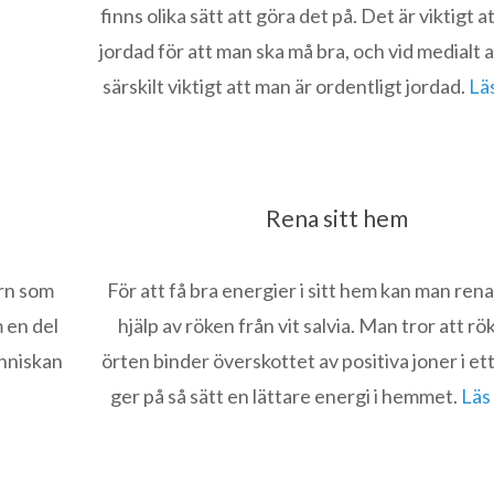
finns olika sätt att göra det på. Det är viktigt at
jordad för att man ska må bra, och vid medialt 
särskilt viktigt att man är ordentligt jordad.
Lä
Rena sitt hem
arn som
För att få bra energier i sitt hem kan man ren
 en del
hjälp av röken från vit salvia. Man tror att rö
nniskan
örten binder överskottet av positiva joner i et
ger på så sätt en lättare energi i hemmet.
Läs