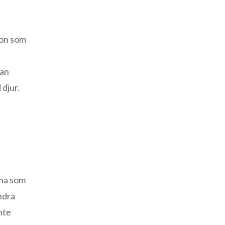
ion som
kan
djur.
rna som
andra
nte