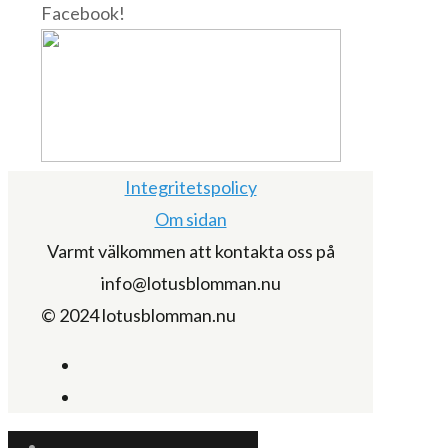
Facebook!
Integritetspolicy
Om sidan
Varmt välkommen att kontakta oss på
info@lotusblomman.nu
© 2024 lotusblomman.nu