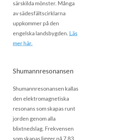
särskilda mönster. Många
av sädesfältscirklarna
uppkommer på den
engelska landsbygden.
Läs
mer här.
Shumannresonansen
Shumannresonansen kallas
den elektromagnetiska
resonans som skapas runt
jorden genom alla
blixtnedslag. Frekvensen
som skapas ligger på 7,83