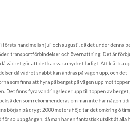
i första hand mellan juli och augusti, då det under denna p
äder, transportförbindelser och övernattning. Det är förbj
å vädret gör att det kan vara mycket farligt. Att klättra upp
elser då vädret snabbt kan ändras på vägen upp, och det
rna som finns att hyra på berget på vägen upp mot toppen
en. Det finns fyra vandringsleder upp till toppen av berget
är också den som rekommenderas om man inte har någon tid
ns början på drygt 2000 meters höjd tar det omkring 6 tim
 för soluppgången, då man har en fantastisk utsikt åt alla h