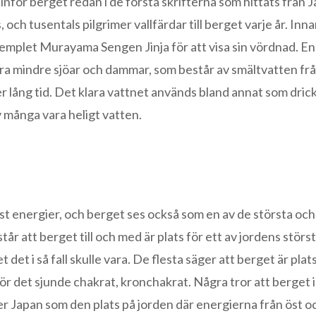
inför berget redan i de första skrifterna som hittats från 
 och tusentals pilgrimer vallfärdar till berget varje år. Inn
emplet Murayama Sengen Jinja för att visa sin vördnad. En 
ra mindre sjöar och dammar, som består av smältvatten frå
 lång tid. Det klara vattnet används bland annat som dric
 många vara heligt vatten.
ast energier, och berget ses också som en av de största och
r att berget till och med är plats för ett av jordens störs
et i så fall skulle vara. De flesta säger att berget är plats
för det sjunde chakrat, kronchakrat. Några tror att berget i
er Japan som den plats på jorden där energierna från öst o