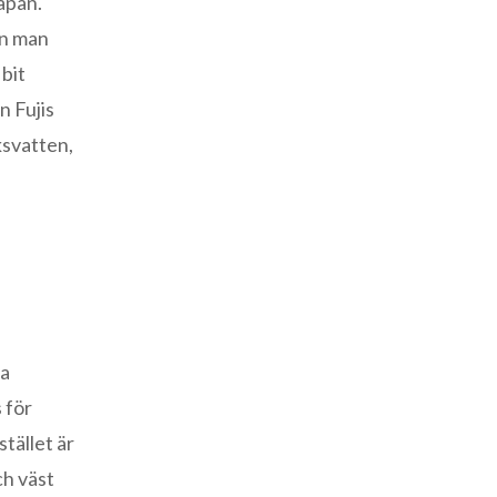
Japan.
an man
bit
n Fujis
ksvatten,
ta
 för
stället är
ch väst