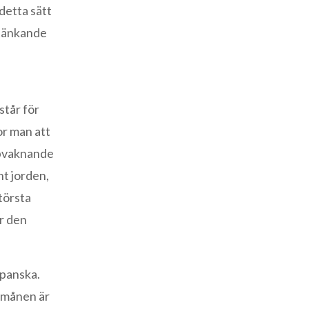
detta sätt
t tänkande
står för
or man att
uppvaknande
nt jorden,
största
r den
apanska.
llmånen är