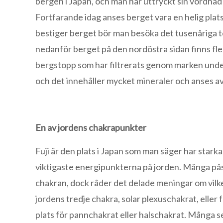
bergen i Japan, och man har uttryckt sin vördnad 
Fortfarande idag anses berget vara en helig plats,
bestiger berget bör man besöka det tusenåriga t
nedanför berget på den nordöstra sidan finns fle
bergstopp som har filtrerats genom marken under
och det innehåller mycket mineraler och anses av
En av jordens chakrapunkter
Fuji är den plats i Japan som man säger har stark
viktigaste energipunkterna på jorden. Många påstå
chakran, dock råder det delade meningar om vilket d
jordens tredje chakra, solar plexuschakrat, eller 
plats för pannchakrat eller halschakrat. Många s