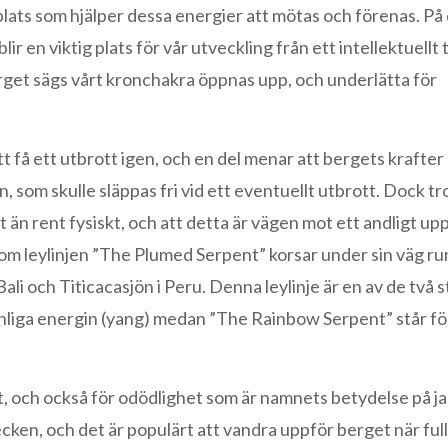
plats som hjälper dessa energier att mötas och förenas. På 
blir en viktig plats för vår utveckling från ett intellektuell
berget sägs vårt kronchakra öppnas upp, och underlätta för
få ett utbrott igen, och en del menar att bergets krafter 
som skulle släppas fri vid ett eventuellt utbrott. Dock tr
t än rent fysiskt, och att detta är vägen mot ett andligt 
som leylinjen ”The Plumed Serpent” korsar under sin väg ru
li och Titicacasjön i Peru. Denna leylinje är en av de två 
manliga energin (yang) medan ”The Rainbow Serpent” står fö
et, och också för odödlighet som är namnets betydelse på j
en, och det är populärt att vandra uppför berget när fu