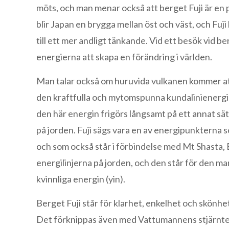
möts, och man menar också att berget Fuji är en 
blir Japan en brygga mellan öst och väst, och Fuji 
till ett mer andligt tänkande. Vid ett besök vid 
energierna att skapa en förändring i världen.
Man talar också om huruvida vulkanen kommer att 
den kraftfulla och mytomspunna kundalinienergin, 
den här energin frigörs långsamt på ett annat sät
på jorden. Fuji sägs vara en av energipunkterna 
och som också står i förbindelse med Mt Shasta, Ba
energilinjerna på jorden, och den står för den 
kvinnliga energin (yin).
Berget Fuji står för klarhet, enkelhet och skönh
Det förknippas även med Vattumannens stjärnteck