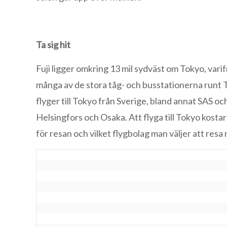
Ta sig hit
Fuji ligger omkring 13 mil sydväst om Tokyo, vari
många av de stora tåg- och busstationerna runt Tok
flyger till Tokyo från Sverige, bland annat SAS 
Helsingfors och Osaka. Att flyga till Tokyo kosta
för resan och vilket flygbolag man väljer att resa