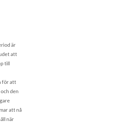
eriod är
udet att
 till
 för att
, och den
igare
mar att nå
åll när