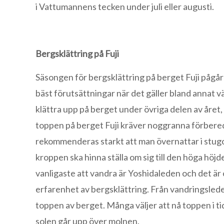
i Vattumannens tecken under juli eller augusti.
Bergsklättring på Fuji
Säsongen för bergsklättring på berget Fuji pågår 
bäst förutsättningar när det gäller bland annat v
klättra upp på berget under övriga delen av året, d
toppen på berget Fuji kräver noggranna förbered
rekommenderas starkt att man övernattar i stugo
kroppen ska hinna ställa om sig till den höga höjd
vanligaste att vandra är Yoshidaleden och det 
erfarenhet av bergsklättring. Från vandringslede
toppen av berget. Många väljer att nå toppen i tid
solen går upp över molnen.