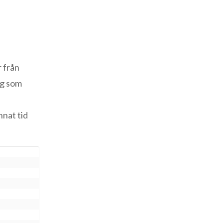
r från
ag som
nnat tid