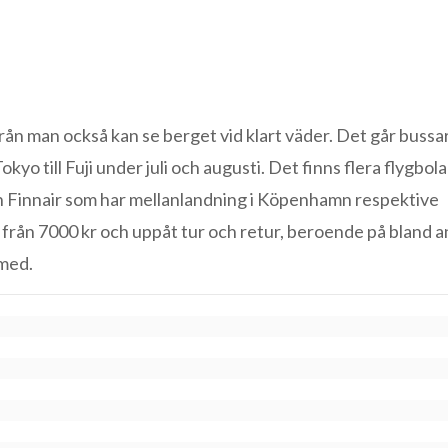
från man också kan se berget vid klart väder. Det går bussa
yo till Fuji under juli och augusti. Det finns flera flygbol
och Finnair som har mellanlandning i Köpenhamn respektive
r från 7000 kr och uppåt tur och retur, beroende på bland a
 med.