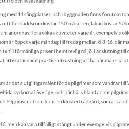
tt tro och livsåskådning.
ning med 14 sängplatser, och i byggnaden finns förutom toa
ts i ett flerbäddsrum kostar 150 kr/natten, lakan kostar 50 k
rum anordnas flera olika aktiviteter varje år, exempelvis oli
som är öppet varje måndag till fredag mellan kl 8-16, där m
e till förmånliga priser i hemtrevlig miljö. I anslutning till
t litteratur samt praktisk utrustning att ha när man ska ut
 är det slutgiltiga målet för de pilgrimer som vandrar till
ltida kyrkorna i Sverige, och här hålls bland annat pilgri
h Pilgrimscentrum finns en klosterträdgård, som är känd f
.
16, men kan vara tillfälligt stängt under exempelvis pilgri