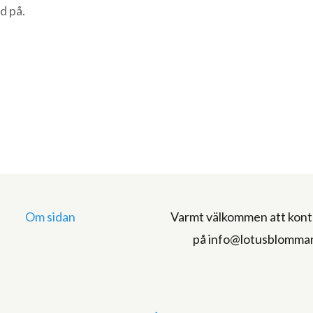
d på.
Om sidan
Varmt välkommen att kont
på info@lotusblomma