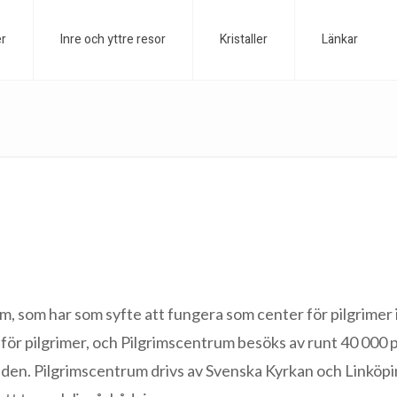
er
Inre och yttre resor
Kristaller
Länkar
m, som har som syfte att fungera som center för pilgrimer i
 för pilgrimer, och Pilgrimscentrum besöks av runt 40 000
rlden. Pilgrimscentrum drivs av Svenska Kyrkan och Linköpin