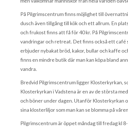
men välkomnar människor från hela världen oavse
På Pilgrimscentrum finns möjlighet till övernatt
dusch även tillgång till kök och ett allrum. En pla
och frukost finns att få för 40 kr. På Pilgrimscent
vandringar och retreat. Det finns också ett café 
erbjuder nybakat bröd, kakor, bullar och kaffe och t
finns en mindre butik där man kan köpa bland anna
vandra.
Bredvid Pilgrimscentrum ligger Klosterkyrkan, som
Klosterkyrkan i Vadstena är en av de största mede
och böner under dagen. Utanför Klosterkyrkan oc
sina klosterliljor som man kan se blomma på våren
Pilgrimscentrum är öppet måndag till fredag kl 8-