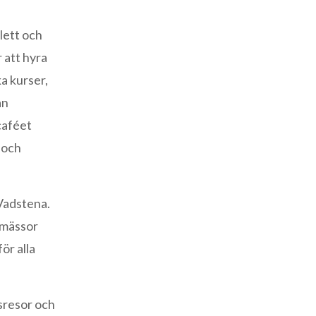
lett och
r att hyra
ka kurser,
an
 caféet
 och
 Vadstena.
msmässor
ör alla
msresor och