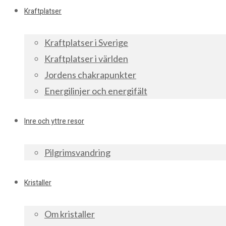
Kraftplatser
Kraftplatser i Sverige
Kraftplatser i världen
Jordens chakrapunkter
Energilinjer och energifält
Inre och yttre resor
Pilgrimsvandring
Kristaller
Om kristaller