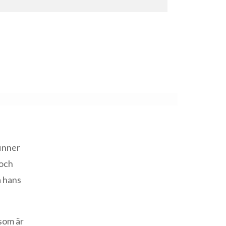
finner
 och
a hans
 som är