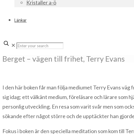
Kristaller a-ö
Länkar
✕
Berget – vägen till frihet, Terry Evans
I den här boken får man följa mediumet Terry Evans väg f
sig idag; ett välkänt medium, föreläsare och lärare som h
personlig utveckling. En resa som varit svår men som ocks
sökande efter något större och de upptäckter han gjorde
Fokus i boken är den speciella meditation som kom till Te