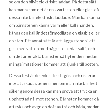
se om den blivit elektriskt laddad. På detta sätt
kan man se om det är en kvartssten eller glas, då
dessa inte blir elektriskt laddade. Man kan känna
om bärnstenen känns varm eller kall i handen,
känns den kall är det förmodligen en glasbit eller
en sten. Ett annat sätt är att lägga stenen i ett
glas med vatten med några teskedar salt i, och
om det är en äkta bärnsten så flyter den medan
många imitationer kommer att sjunka till botten.
Dessa test är de enklaste att göra och riskerar
inte att skada stenen, men om man inte blir helt
säker genom dessa kan man prova att trycka en
upphettad nål mot stenen. Bärnsten kommer då
att ryka och avge en doft av trä och kåda, medan