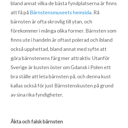
bland annat vilka de bästa fyndplatserna är finns
att få på
Bärnstensmuseets hemsida
. Rå
bärnsten är ofta skrovlig till ytan, och
förekommer i många olika former. Bärnsten som
finns ute i handeln är oftast polerad och ibland
också upphettad, bland annat med syfte att
göra bärnstenens färg mer attraktiv. Utanför
Sverige är kusten öster om Gdansk i Polen ett
bra ställe att leta bärnsten på, och denna kust
kallas också för just Bärnstenskusten på grund
av sina rika fyndigheter.
Äkta och falsk bärnsten