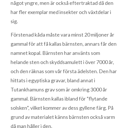
något yngre, men är också eftertraktad då den
har fler exemplar med insekter och växtdelar i
sig.
Förstenad kåda måste vara minst 20 miljoner år
gammal för att få kallas bärnsten, annars får den
namnet kopal. Bärnsten har använts som
helande sten och skyddsamulett i över 7000 år,
och den räknas som vår första ädelsten. Den har
hittats i egyptiska gravar, bland annat i
Tutankhamuns grav som är omkring 3000 år
gammal. Bärnsten kallas ibland för ”flytande
solsken”, vilket kommer av dess gyllene färg. På
grund av materialet känns bärnsten också varm
då man håller i den.