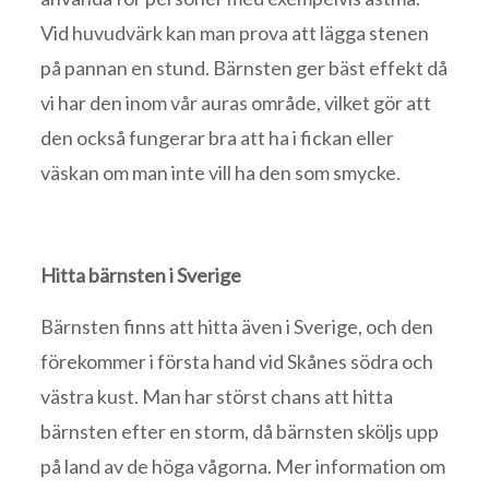
Vid huvudvärk kan man prova att lägga stenen
på pannan en stund. Bärnsten ger bäst effekt då
vi har den inom vår auras område, vilket gör att
den också fungerar bra att ha i fickan eller
väskan om man inte vill ha den som smycke.
Hitta bärnsten i Sverige
Bärnsten finns att hitta även i Sverige, och den
förekommer i första hand vid Skånes södra och
västra kust. Man har störst chans att hitta
bärnsten efter en storm, då bärnsten sköljs upp
på land av de höga vågorna. Mer information om