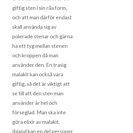
giftig sten i sin råa form,
och att man därför endast
skall använda sig av
polerade stenar och gärna
ha ett tyg mellan stenen
och kroppen då man
använder den. En trasig
malakit kan också vara
giftig, så det är viktigt att
se till att den sten man
använder är hel och
förseglad. Man ska inte
göra elixir av malakit.
Ibland kan en del personer