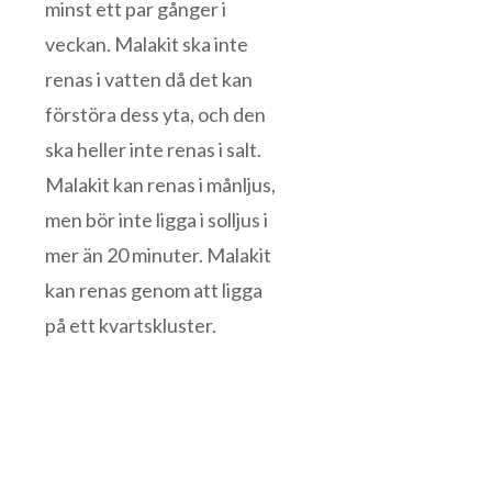
minst ett par gånger i
veckan. Malakit ska inte
renas i vatten då det kan
förstöra dess yta, och den
ska heller inte renas i salt.
Malakit kan renas i månljus,
men bör inte ligga i solljus i
mer än 20 minuter. Malakit
kan renas genom att ligga
på ett kvartskluster.