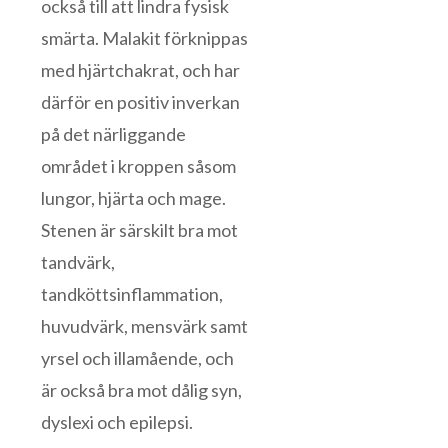
också till att lindra fysisk
smärta. Malakit förknippas
med hjärtchakrat, och har
därför en positiv inverkan
på det närliggande
området i kroppen såsom
lungor, hjärta och mage.
Stenen är särskilt bra mot
tandvärk,
tandköttsinflammation,
huvudvärk, mensvärk samt
yrsel och illamående, och
är också bra mot dålig syn,
dyslexi och epilepsi.