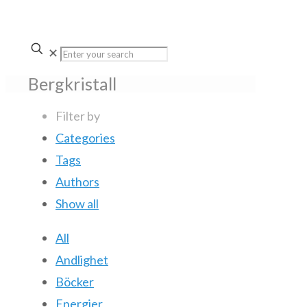
✕
Bergkristall
Filter by
Categories
Tags
Authors
Show all
All
Andlighet
Böcker
Energier