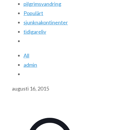
pilgrimsvandring
Populärt
sjunknakontinenter
tidigareliv
All
admin
augusti 16, 2015